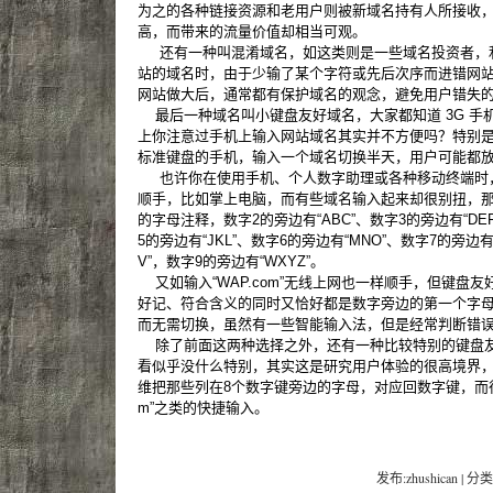
为之的各种链接资源和老用户则被新域名持有人所接收
高，而带来的流量价值却相当可观。
还有一种叫混淆域名，如这类则是一些域名投资者，
站的域名时，由于少输了某个字符或先后次序而进错网
网站做大后，通常都有保护域名的观念，避免用户错失
最后一种域名叫小键盘友好域名，大家都知道 3G 手
上你注意过手机上输入网站域名其实并不方便吗？特别是只
标准键盘的手机，输入一个域名切换半天，用户可能都
也许你在使用手机、个人数字助理或各种移动终端时
顺手，比如掌上电脑，而有些域名输入起来却很别扭，那
的字母注释，数字2的旁边有“ABC”、数字3的旁边有“DEF
5的旁边有“JKL”、数字6的旁边有“MNO”、数字7的旁边有
V”，数字9的旁边有“WXYZ”。
又如输入“WAP.com”无线上网也一样顺手，但键盘
好记、符合含义的同时又恰好都是数字旁边的第一个字
而无需切换，虽然有一些智能输入法，但是经常判断错
除了前面这两种选择之外，还有一种比较特别的键盘友
看似乎没什么特别，其实这是研究用户体验的很高境界
维把那些列在8个数字键旁边的字母，对应回数字键，而很多手
m”之类的快捷输入。
发布:zhushican | 分类