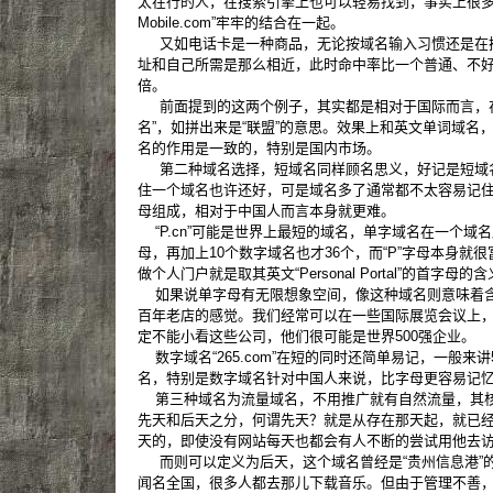
太在行的人，在搜索引擎上也可以轻易找到，事实上很多链接
Mobile.com”牢牢的结合在一起。
又如电话卡是一种商品，无论按域名输入习惯还是在
址和自己所需是那么相近，此时命中率比一个普通、不
倍。
前面提到的这两个例子，其实都是相对于国际而言，在
名”，如拼出来是“联盟”的意思。效果上和英文单词域名
名的作用是一致的，特别是国内市场。
第二种域名选择，短域名同样顾名思义，好记是短域
住一个域名也许还好，可是域名多了通常都不太容易记
母组成，相对于中国人而言本身就更难。
“P.cn”可能是世界上最短的域名，单字域名在一个域
母，再加上10个数字域名也才36个，而“P”字母本身就
做个人门户就是取其英文“Personal Portal”的首字母的
如果说单字母有无限想象空间，像这种域名则意味着含
百年老店的感觉。我们经常可以在一些国际展览会议上
定不能小看这些公司，他们很可能是世界500强企业。
数字域名“265.com”在短的同时还简单易记，一般来
名，特别是数字域名针对中国人来说，比字母更容易记
第三种域名为流量域名，不用推广就有自然流量，其核
先天和后天之分，何谓先天？就是从存在那天起，就已
天的，即使没有网站每天也都会有人不断的尝试用他去
而则可以定义为后天，这个域名曾经是“贵州信息港”
闻名全国，很多人都去那儿下载音乐。但由于管理不善