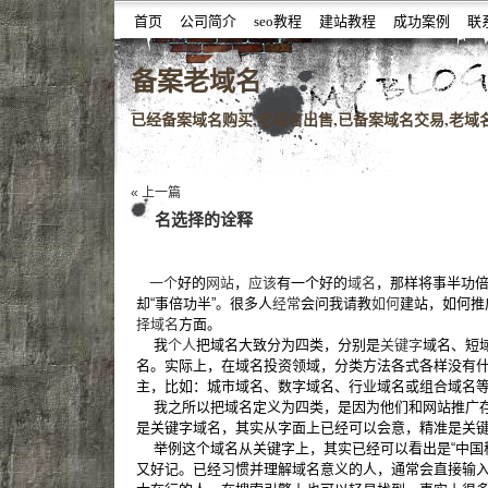
首页
公司简介
seo教程
建站教程
成功案例
联
噆噇已备案域名百度权重域名老域名购买,老域名交易,老域
备案老域名
已经备案域名购买,老域名出售,已备案域名交易,老域名查
« 上一篇
名选择的诠释
一个
好的
网站
，
应该
有一个好的
域名
，那样将事半功
却“事倍功半”。很多人
经常
会问我请教
如何
建站，如何推
择域名
方面。
我
个人
把域名大致分为四类，分别是
关键字
域名、短
名。实际上，在域名投资领域，分类方法各式各样没有
主，比如：城市域名、数字域名、行业域名或组合域名
我之所以把域名定义为四类，是因为他们和网站推广存
是关键字域名，其实从字面上已经可以会意，精准是关
举例这个域名从关键字上，其实已经可以看出是“中国
又好记。已经习惯并理解域名意义的人，通常会直接输