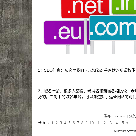
1：SEO信息：从这里我们可以知道对手网站的所谓权
2：域名年龄：很多人都说，老域名和新域名相比较，老
势的，看对手的域名年龄，可以知道对手运营网站的时
发布:zhushican | 分类
分页:
«
1
2
3
4
5
6
7
8
9
10
11
12
13
14
15
»
Copyright www.hf