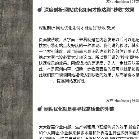
发布:zhushican | 分类
深度剖析:网站优化如何才能达到“秒收”效果
深度剖析:网站优化如何才能达到“秒收”效果
页面被秒收，从字面上来看就是在内容发布以后可以迅
搜索引擎对站点友好度的一种表现。我们说的秒收，其
一个索引速度，就目前而言真正的达到秒的效估计除了
绝对大家也没必要太计较这点。所以我们说的“秒收”即
快速收录的效果。网络追求的是速度，先人一步就意味
此，本是原创内容，但晚一步收录面临的很可能就是被搜
此我们这里谈谈网站如何达到秒收的效果，从而抢得收
一：提高网站友好性
发布:zhushican | 分类
网站优化就是要寻找高质量的外链
大大提高企业内部、生产者和用户联络沟通的效率,给自
和个人网址,企业越来越多地要和外界发生行业内外的信
名和网址,一般是自己网站上原创的文章,网络在提高效率