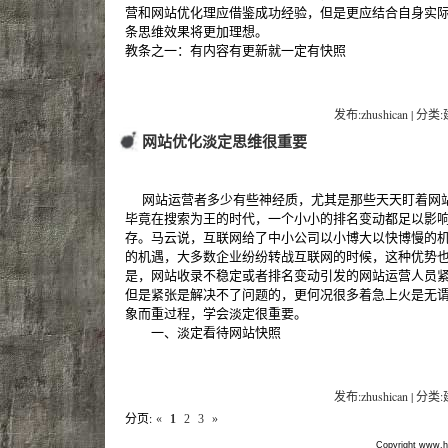
营和网站优化理应借鉴成功经验，但是更应结合自身实
条思维效果将更加理想。
教条之一：有内容有更新就一定有快照
发布:zhushican | 分类
网站优化淡定思维很重要
网站运营者多少有些神经质，尤其是那些天天盯着网
毕竟在搜索为王的时代，一个小小的排名变动都足以影
存。马云说，互联网给了中小公司以小博大以快博慢的
的机遇，大多数企业纷纷转战互联网的时候，这种优势
是，网站收录不稳定或者排名变动引发的网站运营人员
但是紧张是解决不了问题的，更何况很多着急上火是无
象而重过程，学会淡定很重要。
一、淡定看待网站快照
发布:zhushican | 分类
分页:
«
1
2
3
»
Copyright www.hf