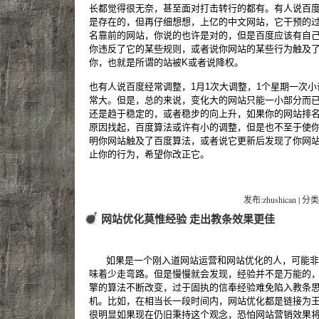
长都觉得很无奈，甚至面对打击转行的都有。有人说百
是存在的，但再仔细想想，上亿的中文网站，它干预的过
名靠前的网站，你说的也许是对的，但是百度应该有自
你违反了它的某些规则，或者说你网站的某些行为触及
你，也就是所谓的站被K或者说降权。
也有人说百度经常调整，1月1次大调整，1个星期一次
常大。但是，总的来说，变化大的网站只能一小部分而
还是趋于稳定的，或者稳步的向上升，如果你的网站排
原因找起，百度算法或许有小的调整，但是也不至于使
明你网站触及了百度算法，或者说它更新后发现了你网站
止你的行为，希望你改正它。
发布:zhushican | 分类
网站优化莫惟经验 走出教条效果更佳
如果是一个刚入道网站运营和网站优化的人，可能非
味着少走弯路。但是慢慢就会发现，经验并不是万能的
擎的算法不断改变，过于固执的信奉经验难免陷入教条
机。比如，在相当长一段时间内，网站优化都是链接为
很明显如果现在仍旧秉持这个观念，恐怕网站营销效果