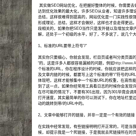
其实做SEO网站优化，在把握好整体的时候，你需要去
达到优化效果的最大化，许多SEO从业者，知道许多理
总结，这样很难得到提高的，网站优化是一门实践性很
形成理论，总结，这样才会做好，这样也才会走得更远。
段相关的，如果你把SEO当作只是发外链以及增加文章
解，还处于一个初级的水平，好了，不多说了，说几个
1、标准的URL要带上符号”/“
其实你只要细心，你就会发现，栏目页或者叫分类页面的U
“的，这是许多人都很容易漏掉的问题，例如
http://www.
个标准的URL，你在程序设计的时候，你就应该把这样的U
及文章内链的时候，都要写上这个标准的带“/”符号的UR
体现吧，这样才能够集中一个标准URL的权重，在高性
到了这一点，如果你经常用工具看日志的时候你会发现许
在尽可能的情况下，不要有301出现，因为301毕竟会
打开速度，其实最简单的你可以测试下，你在地址栏里边
动的跳转到带/的URL中的。
2、文章中能够打开的链接，并非一定是一个有效的链接
在实践中经常发现，有些链接明明打开正常的，可是当我
候，却提示我是一个死链接，于是我就去死链接所在的