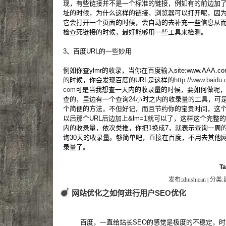
现，有些链接并不是一个标准的链接，例如有的前边加
址的时候，为什么这样的链接，浏览器可以打开呢，因
它会打开一个页面的时候，会自动的去补充一些信息从
检查死链接的时候，最好能够用一些工具来检测。
3、百度URL的一些妙用
例如你查ylmr的收录，当你在百度输入site:www.AAA
的时候，你会发现百度的URL是这样的
http://www.baid
com
可是当我想查一天内的收录量的时候，要如何做呢
查的，里边有一个查询24小时之内的收录量的工具，可
个简便的方法，不但好记，而且节约你的宝贵时间，这个方
以后那个URL后边加上&lm=1就可以了，这样这个完整的
内的收录量，依次类推，你把1换成7，就表示查询一周的
询30天的收录量。够简单吧，直接在百度，不用去其他
录量了。
T
发布:zhushican | 分类
网站优化之如何进行用户SEO优化
百度，一直给站长SEO的感觉是极度的不稳定，时