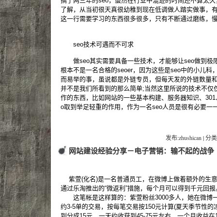
搞了两三年的seo，虽然在行业中混迹的时间还不算太
了解，从当初很天真很幼稚到现在低调做人踏实做事，
这一行需要学习的东西很多很多，只有不断通过磨练，
seo技术可遇而不可求
做seo其实需要具备一些技术，才能够让seo做到极
根本不是一名合格的seoer，因为这些是seo中的小儿
而易举的事，虽说都是外链专员，但每天发的外链数量
并不是我们所看到的那么简单;当然这里所说的技术不仅
作的东西，比如网站的一些基本构建、服务器知识、301、
o取到举足轻重的作用，作为一名seo人员是很有必要一
发布:zhushican | 分类
网站建设经验分享－电子营销：输不起的战争
紫萱(化名)是一名普通员工，在微博上做着额外的生
通过乐淘推出的“微返利”措施，每个月可以得到千元回报
这笔帐是这样算的：紫萱粉丝3000多人，她在微博
约3-5单的交易，按每笔交易按150元计算(夏天季节性
到分成15元，一天约收获到45-75元左右，一个月收益在15