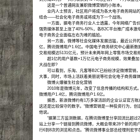
这是一个普通网友兼职微博营销的小账本。
业内人士预言，社区用户将成为各大电子商务网站的必
结合——社会化电子商务或将成为下一个战场。
一方面，据电子商务行业人士透露，今年网络广告价格
强势媒体甚至上涨了40%-50%，各B2C平台推广成本激
电子商务企业面临左右为难的尴尬。
另一方面，微博等社会化媒体发展迅猛，最近公开的数
亿，腾讯微博用户1.6亿。中国电子商务研究中心最新数据
交易规模达5131亿元，预计未来两年网上零售市场交易
超1亿的用户基数+1万亿元电子商务规模，效果叠加
大战在即?
可以看到，乐淘、凡客等B2C已纷纷涉足微博营销，
大事，同时，市场上活跃着美丽说等社会化电子商务媒
微博火爆催生社会化营销
2010年是微博元年，改变了信息传播的结构和方式
微博用户1.4亿，腾讯微博用户1.6亿。
据悉，新浪微博约有1万多家活跃的企业认证官方账户
这还是比较保守的数字。“微博营销是一种投资行为，创
他说。
“据第三方监测数据，在腾讯微博里分享回流比超过2
站上分享一个链接到腾讯微博，大概会带来28个新的用
行6到8次的浏览和点击。”腾讯微博事业部总经理刑宏宇