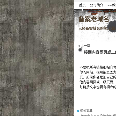
首页
公司简介
seo
噆噇已备案域名百度权重域
备案老域名
已经备案域名购买,老域名
« 上一篇
接到内容网页或二
不要把所有
链接
都指向
你的
网站
，很可能是因
页，如果你老是加
自己
他
内容
网页或二级页面
时链接文字也要有相应
相关文章: