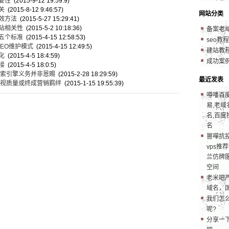
要性
(2015-9-12 19:59:9)
关
(2015-8-12 9:46:57)
网站分类
效方法
(2015-5-27 15:29:41)
站相关性
(2015-5-2 10:18:36)
备案老
五个标准
(2015-4-15 12:58:53)
seo教程
EO维护模式
(2015-4-15 12:49:5)
建站教
化
(2015-4-5 18:4:59)
成功案
接
(2015-4-5 18:0:5)
搜索引擎义务并非恩赐
(2015-2-28 18:29:59)
最近发表
忽视质量或终成营销羁绊
(2015-1-15 19:55:39)
噂噃百
易,老域
名,百度
名
嘼嘽抗
vps推
兰仿牌服
空间
老米吧
域名，
我们怎
呢?
分享一