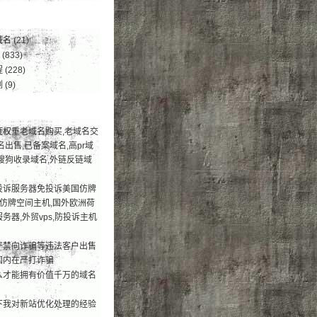
域名
(21)
(833)
程
(228)
例
(9)
度权重老域名购买,老域名交
名出售,已备案域名,高pr域
搜狗收录域名,外链反链域
投诉服务器免投诉美国仿牌
荐仿牌空间主机,国外欧洲荷
务器,外贸vps,防投诉主机
严禁向诈骗等违法客户出售
国内在严打诈骗
么才能拥有价值千万的域名
下我对新站优化处理的经验