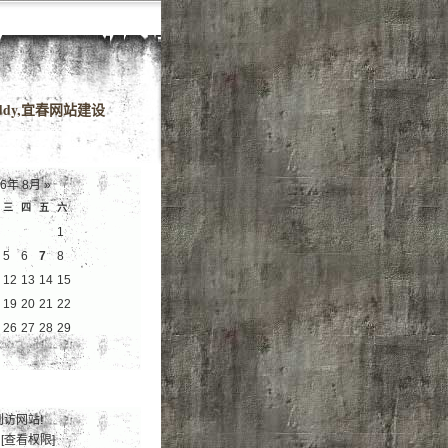
域名
dy,宜春网站建设
26年 8月
»
三
四
五
六
1
5
6
7
8
12
13
14
15
19
20
21
22
26
27
28
29
到访网站!
[查看权限]