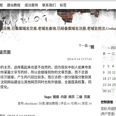
教程
建站教程
成功案例
联系我们
标签
名老域名购买,老域名交易,老域名出售,高pr域名,百度搜狗收录域名,外链反链
出售,已备案域名交易,老域名查询,已经备案域名注册,老域名抢注,Godad
下一篇 »
链
«
20
级页面
日
一
二
2014-9-14 13:17:43
2
3
4
你的主页，这样看起来也是不自然的，因为现实中别人如果夸奖
为你某篇
文章
写的好，所以会链接到你的文章页面，而
不是
首
9
10
11
的
首页
链接，
产生
的
问题
比较多。而
应该
把一部分链接分散到其
16
17
18
，沈阳网站建设让其他网页同时也有外链接，全面提高权重，同
23
24
25
的变化。
30
31
Tags:
链接
内容
网页
二级
页面
控制面板
发布:zhushican | 分类:建站教程 | 评论:0 | 引用:0 | 浏览:
34
您好,欢迎
[用户登录]