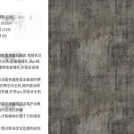
域名
(21)
(833)
程
(228)
例
(9)
度权重老域名购买,老域名交
名出售,已备案域名,高pr域
搜狗收录域名,外链反链域
投诉服务器免投诉美国仿牌
荐仿牌空间主机,国外欧洲荷
务器,外贸vps,防投诉主机
严禁向诈骗等违法客户出售
国内在严打诈骗
么才能拥有价值千万的域名
下我对新站优化处理的经验