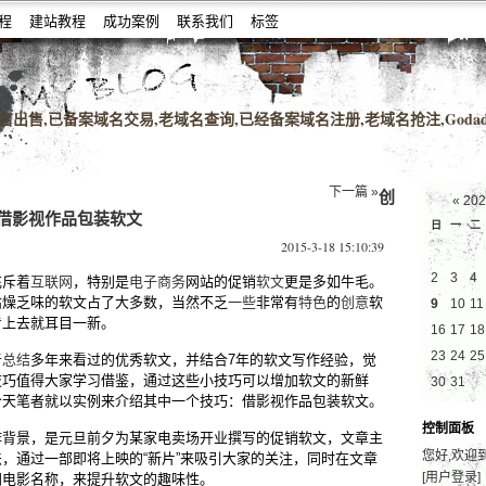
教程
建站教程
成功案例
联系我们
标签
名老域名购买,老域名交易,老域名出售,高pr域名,百度搜狗收录域名,外链反链
出售,已备案域名交易,老域名查询,已经备案域名注册,老域名抢注,Godad
下一篇 »
创
«
20
借影视作品包装软文
日
一
二
2015-3-18 15:10:39
2
3
4
充斥着
互联网
，特别是
电子商务
网站的促销
软文
更是多如牛毛。
枯燥乏味的软文占了大多数，当然不乏
一些
非常有
特色
的
创意
软
9
10
11
看上去就耳目一新。
16
17
18
23
24
25
者
总结
多年来看过的优秀软文，并结合7年的软文写作经验，觉
技巧值得大家学习借鉴，通过这些小技巧可以增加软文的新鲜
30
31
今天笔者就以实例来介绍其中一个技巧：借影视作品包装软文。
控制面板
作背景，是元旦前夕为某家电卖场开业撰写的促销软文，文章主
您好,欢迎
，通过一部即将上映的“新片”来吸引大家的关注，同时在文章
[用户登录]
门电影名称，来提升软文的趣味性。