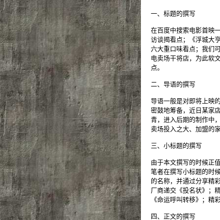
一、标题的撰写
在百度中搜索电影首映一
访谈揭看点；《浮城大亨
六大重口味看点；我们可
电卖场干将店，为此软文
点。
二、导语的撰写
导语一般是对即将上映的
密鼓地筹备，近日某家
青，进入后期的制作中，
卖场投入之大、加盟的家
三、小标题的撰写
由于本文撰写的时候正
笔者在撰写小标题的时
的名称，并通过分享精
厂商递交《投名状》；
《命运呼叫转移》；精
四、正文的撰写