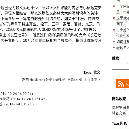
吧
一个网
标题已经为软文添色不少，所以正文如果能将内容与小标题完美
是非常
题、导语的相结合，那么这篇软文必将大大的吸引读者的关注，
下面介绍一下笔者当时是如何结合的，如关于“平板厂商递交
这里就
说的“为筹备干将店开业，松下、三星、索尼、夏普、东芝、飞
商了
家，以300亿元优惠彩电大单和XX家电卖场签订了采购‘投名
一个好的
码乘上《长江七号》一段是这样说的“周星驰的科幻大片《长江七
优化也
店开业期间，10万台专业单反相机全线降价，提前让你感受科
如何注
老域名
搜索
Tags:
软文
发布:zhushican | 分类:seo教程 | 评论:0 | 引用:0 | 浏览:
31
014-12-24 14:22:24)
作技巧
(2014-12-24 13:51:45)
网站收藏
想
(2014-8-9 10:37:0)
仿牌空间
域名交易
Tags列表