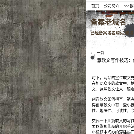
首页
公司简介
seo
噆噇已备案域名百度权重域
备案老域名
已经备案域名购买,老域名
« 上一篇
意软文写作技巧：
时下，
网站
的
宣传
软文
在如此众多的软文中，
文，这些软文让人一眼
创意软文如何
撰写
，笔
得创意软文中有一些小
性、趣味性、可读性。
交代一下此篇软文的写
要以影视作品的介绍手法
小标题中巧妙的穿插热