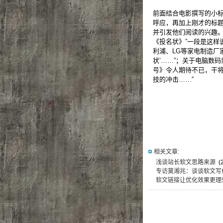
前面结合电影撰写的小
呼应，再加上刚才的标
并引发他们阅读的兴趣。
《投名状》”一段是这样
利浦、LG等家电制造厂
状’……”；关于电脑数
号》令人期待不已，干将
技的冲击……”
相关文章:
浅谈站长软文思路来源
(2
专访莫湘兆：谈谈软文写
软文链接让优化效果更理