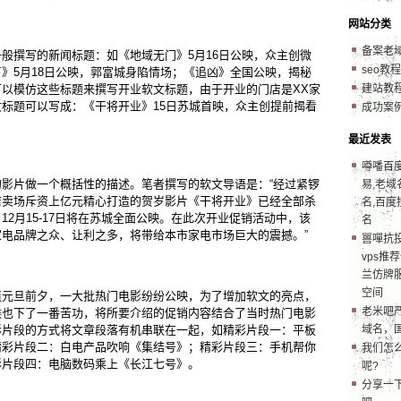
网站分类
备案老
般撰写的新闻标题：如《地域无门》5月16日公映，众主创微
seo教程
》5月18日公映，郭富城身陷情场；《追凶》全国公映，揭秘
以模仿这些标题来撰写开业软文标题，由于开业的门店是XX家
建站教
标题可以写成：《干将开业》15日苏城首映，众主创提前揭看
成功案
最近发表
噂噃百
影片做一个概括性的描述。笔者撰写的软文导语是：“经过紧锣
易,老域
店卖场斥资上亿元精心打造的贺岁影片《干将开业》已经全部杀
名,百度
12月15-17日将在苏城全面公映。在此次开业促销活动中，该
名
电品牌之众、让利之多，将带给本市家电市场巨大的震撼。”
嘼嘽抗
vps推
兰仿牌服
空间
值元旦前夕，一大批热门电影纷纷公映，为了增加软文的亮点，
老米吧
候也下了一番苦功，将所要介绍的促销内容结合了当时热门电影
彩片段的方式将文章段落有机串联在一起，如精彩片段一：平板
域名，
精彩片段二：白电产品吹响《集结号》；精彩片段三：手机帮你
我们怎
彩片段四：电脑数码乘上《长江七号》。
呢?
分享一