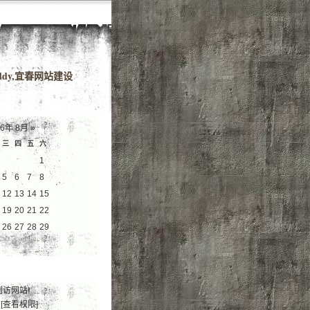
域名
dy,宜春网站建设
26年 8月
»
三
四
五
六
1
5
6
7
8
12
13
14
15
19
20
21
22
26
27
28
29
到访网站!
[查看权限]