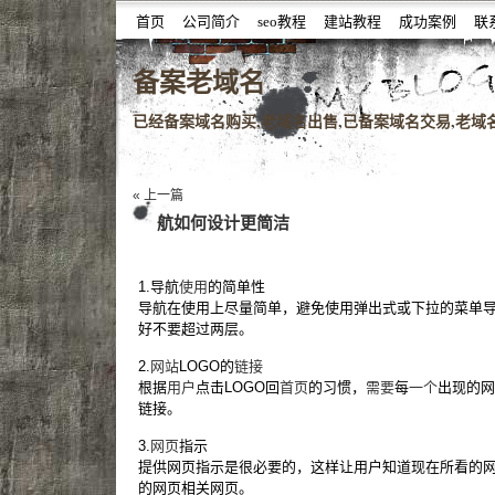
首页
公司简介
seo教程
建站教程
成功案例
联
噆噇已备案域名百度权重域名老域名购买,老域名交易,老域
备案老域名
已经备案域名购买,老域名出售,已备案域名交易,老域名查
« 上一篇
航如何设计更简洁
1.导航
使用
的简单性
导航在使用上尽量简单，避免使用弹出式或下拉的菜单
好不要超过两层。
2.
网站
LOGO的
链接
根据
用户
点击LOGO回
首页
的习惯，
需要
每
一个
出现的网
链接。
3.
网页
指示
提供网页指示是很必要的，这样让用户知道现在所看的
的网页相关网页。