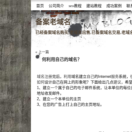
首页
公司简介
seo教程
建站教程
成功案例
联
噆噇已备案域名百度权重域名老域名购买,老域名交易,老域
备案老域名
已经备案域名购买,老域名出售,已备案域名交易,老域名查
« 上一篇
何利用自己的域名？
域名注册
完后，
利用
域名建立
自己
的Internet
服务
系统，
如何
设计自己在网上的形象呢？下面给出几点
建议
，希望
1、建立
一个
属于自己的
电子
邮件系统，让本单位的每位
地址收发邮件。
2、建立一个本单位的主页
3、在您的广告上打上自己的主页地址。