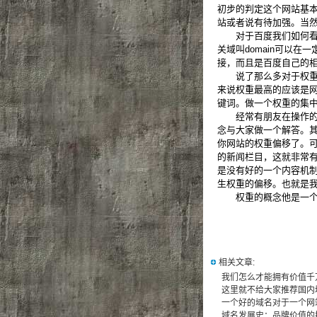
初步的判定这个网站基
站或者说有待加强。当
对于百度我们如何看权
关域叫domain可以
接，而且是百度自己的
说了那么多对于权重的
来说权重最高的应该是
键词。做一个权重的集
经常有朋友在操作的时
念与大家做一个解答。
你网站的权重偏移了。
的新闻栏目，这就非常有
是没有好的一个内容机
生权重的偏移。也就是我
权重的概念他是一个比
相关文章:
我们怎么才能拥有价值千
这里就不给大家推荐国内
一个好的域名对于一个网
域名发展史：品牌价值的