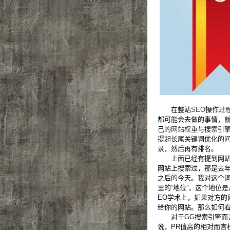
在整站
SEO
操作
过
都可能会去做的事情，就
己的
网站权重
与搜
索引
提起长尾关键词优化的
录，然后再有排名。
上面已经有提到网站优
网站上搜索过，那是去
之后的今天。我对这个
里的“地位”，这个地位
EO学术上，如果对方
给你的网站。那么如何看
对于GG搜索引擎而言
说，PR值高的相对而言