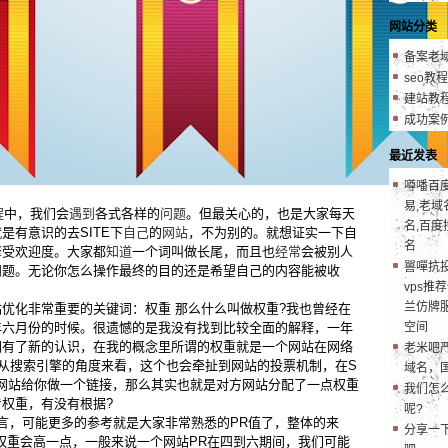
网站分类
备案老
seo教程
建站教
成功案
最近发表
噂噃百
易,老域
程
中，我们会
遇到
各式各样的
问题
。但最关心的，也是大家每天
名,百度
是有意识的去SITE下
自己
的
网站
，不为别的。就想证实一下自
名
擎受欢迎度。大家都
知道
一个词叫做长尾，而且也
经常
会被别人
嘼嘽抗
问题。无论你怎么操作最终的目的还是希望自己的内容能被收
vps推
兰仿牌服
化非常重要的关键词：权重 那么什么叫做权重?我也曾经在
年六月份的时候。很遗憾的是我没有找到比较全面的解释，一年
空间
词有了新的认识，在我的概念里所谓的权重就是一个网站在网络
老米吧
是从搜索引擎的角度来看，这个也会牵扯到网站的投票机制，在S
域名，
的网站给你做一个链接，那么其实也就是对方网站分配了一点权重
我们怎
权重，有没有根据?
呢?
，可能更多的参考就是大家非常熟悉的PR值了，整体的来
分享一
权重会高一点，一般来说一个网站PR在四到六期间，我们可能