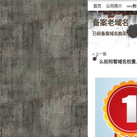
首页
公司简介
seo
噆噇已备案域名百度权重域
备案老域名
已经备案域名购买,老域名
« 上一篇
么如何看域名权重