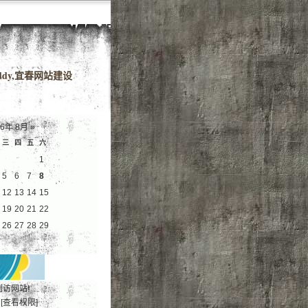
域名
dy,宜春网站建设
26年 8月
»
三
四
五
六
1
5
6
7
8
12
13
14
15
19
20
21
22
26
27
28
29
到访网站!
[查看权限]