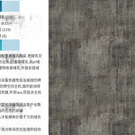
域名
(21)
(833)
程
(228)
例
(9)
度权重老域名购买,老域名交
名出售,已备案域名,高pr域
搜狗收录域名,外链反链域
投诉服务器免投诉美国仿牌
荐仿牌空间主机,国外欧洲荷
务器,外贸vps,防投诉主机
严禁向诈骗等违法客户出售
国内在严打诈骗
么才能拥有价值千万的域名
下我对新站优化处理的经验