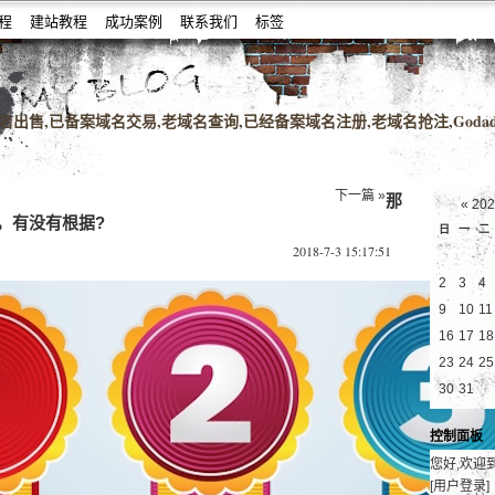
教程
建站教程
成功案例
联系我们
标签
名老域名购买,老域名交易,老域名出售,高pr域名,百度搜狗收录域名,外链反链
出售,已备案域名交易,老域名查询,已经备案域名注册,老域名抢注,Godad
下一篇 »
那
«
20
，有没有根据?
日
一
二
2018-7-3 15:17:51
2
3
4
9
10
11
16
17
18
23
24
25
30
31
控制面板
您好,欢迎
[用户登录]