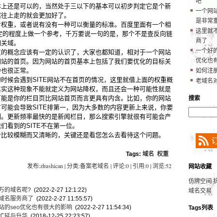
吧
本上还是可以的，当然处于三以下的基本可以初步判定它是个新
一个网
然往上走的就会更加好了。
是非常
重，或者说有没有一种可以衡量的标准。百度里面有一个相
这里就
在一定的程度上做一个参考，千万要说一句的是，那个不是查反向链
商了
相关域。
一个好的
概念应该有一定的认识了，大家也都知道，相对于一个网站
优化也
网站的首页。因为网站的首页基本上包括了我们要优化的目标关
中也很正常。
如何注
候会遇到SITE网站不在首页的情况，这里就借上面的权重概
老域名
其实这种现象不能就定义为网站降权，而且还会一种可能性就是
可能是你的栏目页比网站首页而言更具有内含。比如，你的网站
搜索
可能会导致SITE排第一，因为大多数的内容更新上来说，你要
制。更新频率最快的是新闻栏目，那么搜索引擎就很有可能会产
们看到的SITE不在第一位。
较模糊而又清晰的，关键还是看您怎么去看待这个问题。
Tags:
域名
权重
发布:zhushican | 分类:备案老域名 | 评论:0 | 引用:0 | 浏览:
52
网站收藏
仿牌空间
万的域名呢?
(2022-2-27 12:1:22)
域名交易
域名服务商了
(2022-2-27 11:55:57)
站的seo优化也有很大的影响
(2022-2-27 11:54:34)
Tags列表
扩延与升华
(2018-12-25 22:23:57)