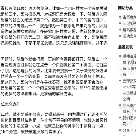
置和百度11位：原因很简单，比如一个用户搜索一个长尾关键
网站分类
就是前三个，因为很多用户对标题只是大概看一下，然后进入网
备案老
己想要的就会关闭选择第二个。然后第三个，中间的看的很少，
seo教程
惯自然的点击最后一个，我是作为一个搜索用户来判断的，因为
建站教
知道你是怎样搜索的呢，多研究用户搜索习惯，你就会发现商
成功案
情不自禁的打开的第二页，毫不犹豫就会点击第一个，即使百度
自己的思维想一下是不是如此呢。这只是永强强评测的，并不完
最近发表
噂噃百
个问题时，然后他就会把第一页的所有连接都打开，然后去一个
易,老域
，当发现页面很多就会在点击一个页面就如第二个页面，把百度
名,百度
开了哦。这也是我的习惯，比如我去搜索一个关于减肥的好方法
名
面然后去一个一个的查看，页面里面没有想要的信息马上关闭。
嘼嘽抗
也是这样的，因为他们是在寻找答案，找不到答案是不会放弃
vps推
自己想要的答案一个一个的去查看这是必须的。除非你是随便搜
兰仿牌服
求的更多的方法和知识。更准确的解答方案。
空间
1位怎么办？
老米吧
域名，
11位，请不要感到悲哀，要感到高兴，因为通过自己的不断努
我们怎
优化到百度11位也是一件非常不容易的事情啊，想踏入首页其
呢?
时优化的手法加重一小点，也就是比你的竞争对手多努力一点，
分享一
发15个外链，很快就能突破到首页了。