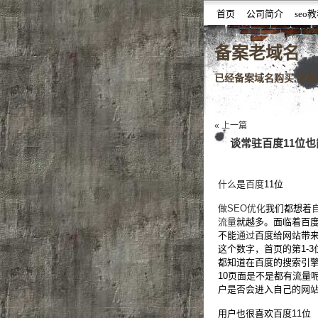
首页
公司简介
seo
噆噇已备案域名百度权重域
备案老域名
已经备案域名购买,老域名
« 上一篇
谈常驻百度11位
什么
是
百度
11位
做SEO优化
我们都想着
流量
就越多。面临着百度
不能
通过
百度给网站带
这个数字，首页的第1-
都知道在百度的搜索引擎
10页面是不是都有流量
户是否会进入自己的网
用户也很喜欢百度11位