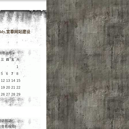
域名
dy,宜春网站建设
26年 8月
»
三
四
五
六
1
5
6
7
8
12
13
14
15
19
20
21
22
26
27
28
29
到访网站!
[查看权限]