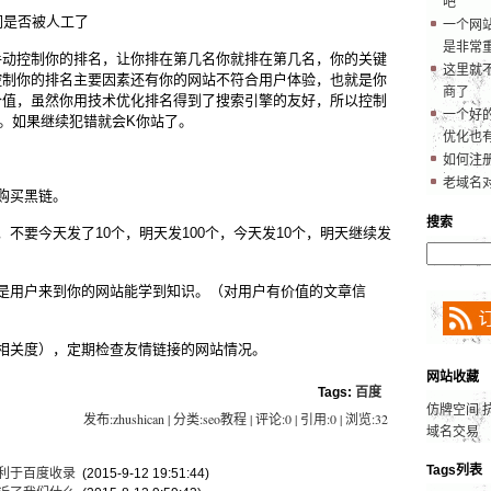
吧
词是否被人工了
一个网
是非常
手动控制你的排名，让你排在第几名你就排在第几名，你的关键
这里就
控制你的排名主要因素还有你的网站不符合用户体验，也就是你
商了
价值，虽然你用技术优化排名得到了搜索引擎的友好，所以控制
一个好的
。如果继续犯错就会K你站了。
优化也
如何注
老域名
购买黑链。
搜索
，不要今天发了10个，明天发100个，今天发10个，明天继续发
就是用户来到你的网站能学到知识。（对用户有价值的文章信
相关度），定期检查友情链接的网站情况。
网站收藏
Tags:
百度
仿牌空间
发布:zhushican | 分类:seo教程 | 评论:0 | 引用:0 | 浏览:
32
域名交易
Tags列表
利于百度收录
(2015-9-12 19:51:44)