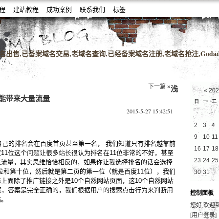
教程
建站教程
成功案例
联系我们
标签
名老域名购买,老域名交易,老域名出售,高pr域名,百度搜狗收录域名,外链反链
出售,已备案域名交易,老域名查询,已经备案域名注册,老域名抢注,Godad
下一篇 »
浅
«
20
也能带来大量流量
日
一
二
2015-5-27 15:42:51
2
3
4
9
10
11
自己
的
排名
会在百度首页甚至第一名， 我们
知道
只有排名越靠前
16
17
18
11位这个
问题
让很多
站长
很认为排名在11位非常的不好，甚至
23
24
25
来流量，其实思维恰恰相反的，如果你让我选择排名的话会选择
3位和第十位，然后就是第二页的第一位（就是百度11位），我们
30
31
上面除了推广链接之外是10个自然网站页面，这10个自然网站
呢，答案是完全正确的，我们根据用户的搜索点击行为来判断用
控制面板
站。
您好,欢迎
[用户登录]