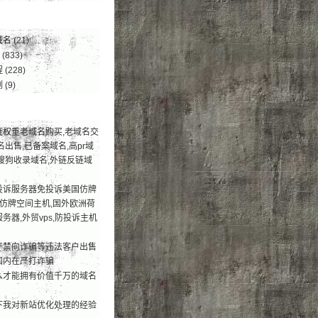
域名
(21)
(833)
程
(228)
例
(9)
度权重老域名购买,老域名交
名出售,已备案域名,高pr域
搜狗收录域名,外链反链域
投诉服务器免投诉美国仿牌
荐仿牌空间主机,国外欧洲荷
务器,外贸vps,防投诉主机
严禁向诈骗等违法客户出售
国内在严打诈骗
么才能拥有价值千万的域名
下我对新站优化处理的经验