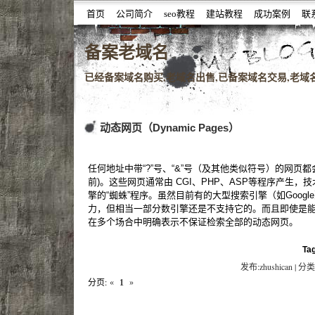
首页
公司简介
seo教程
建站教程
成功案例
联
噆噇已备案域名百度权重域名老域名购买,老域名交易,老域
备案老域名
已经备案域名购买,老域名出售,已备案域名交易,老域名查
动态网页（Dynamic Pages）
任何地址中带“?”号、“&”号（及其他类似符号）的网页都
前)。这些网页通常由 CGI、PHP、ASP等程序产生
擎的“蜘蛛”程序。虽然目前有的大型搜索引擎（如Goog
力，但相当一部分数引擎还是不支持它的。而且即使是能够索
在多个场合中明确表示不保证检索全部的动态网页。
Ta
发布:zhushican | 分类
分页:
«
1
»