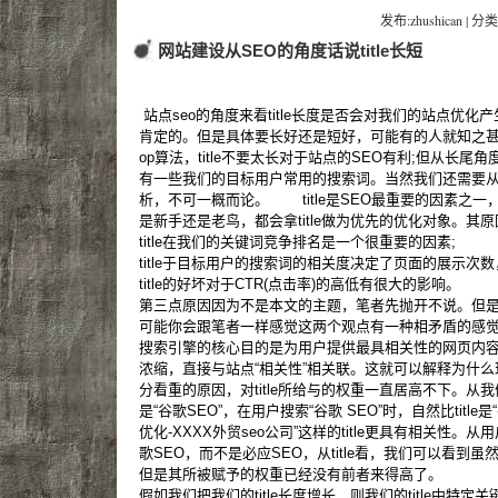
发布:zhushican | 分类
网站建设从SEO的角度话说title长短
站点seo的角度来看title长度是否会对我们的站点优化
肯定的。但是具体要长好还是短好，可能有的人就知之甚少了。
op算法，title不要太长对于站点的SEO有利;但从长尾角
有一些我们的目标用户常用的搜索词。当然我们还需要
析，不可一概而论。 title是SEO最重要的因素之
是新手还是老鸟，都会拿title做为优先的优化对象。其
title在我们的关键词竞争排名是一个很重要的因素;
title于目标用户的搜索词的相关度决定了页面的展示次
title的好坏对于CTR(点击率)的高低有很大的影响。
第三点原因因为不是本文的主题，笔者先抛开不说。但
可能你会跟笔者一样感觉这两个观点有一种相矛盾的感觉
搜索引擎的核心目的是为用户提供最具相关性的网页内容。而
浓缩，直接与站点“相关性”相关联。这就可以解释为什么现
分看重的原因，对title所给与的权重一直居高不下。从我们
是“谷歌SEO”，在用户搜索“谷歌 SEO”时，自然比title
优化-XXXX外贸seo公司”这样的title更具有相关性
歌SEO，而不是必应SEO，从title看，我们可以看到虽然后
但是其所被赋予的权重已经没有前者来得高了。
假如我们把我们的title长度增长，则我们的title中特