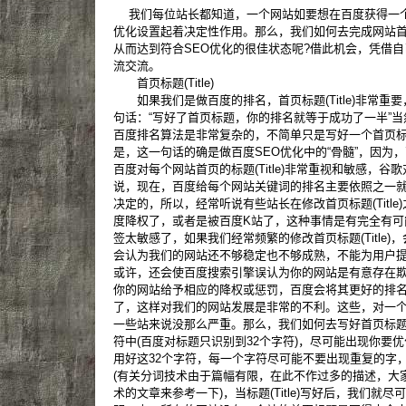
我们每位站长都知道，一个网站如要想在百度获得一个
优化设置起着决定性作用。那么，我们如何去完成网站首
从而达到符合SEO优化的很佳状态呢?借此机会，凭借自
流交流。
首页标题(Title)
如果我们是做百度的排名，首页标题(Title)非常重要
句话：“写好了首页标题，你的排名就等于成功了一半”
百度排名算法是非常复杂的，不简单只是写好一个首页
是，这一句话的确是做百度SEO优化中的“骨髓”，因为
百度对每个网站首页的标题(Title)非常重视和敏感，
说，现在，百度给每个网站关键词的排名主要依照之一
决定的，所以，经常听说有些站长在修改首页标题(Titl
度降权了，或者是被百度K站了，这种事情是有完全有可
签太敏感了，如果我们经常频繁的修改首页标题(Title
会认为我们的网站还不够稳定也不够成熟，不能为用户
或许，还会使百度搜索引擎误认为你的网站是有意存在
你的网站给予相应的降权或惩罚，百度会将其更好的排
了，这样对我们的网站发展是非常的不利。这些，对一
一些站来说没那么严重。那么，我们如何去写好首页标题(Ti
符中(百度对标题只识别到32个字符)，尽可能出现你要
用好这32个字符，每一个字符尽可能不要出现重复的字
(有关分词技术由于篇幅有限，在此不作过多的描述，大
术的文章来参考一下)，当标题(Title)写好后，我们就