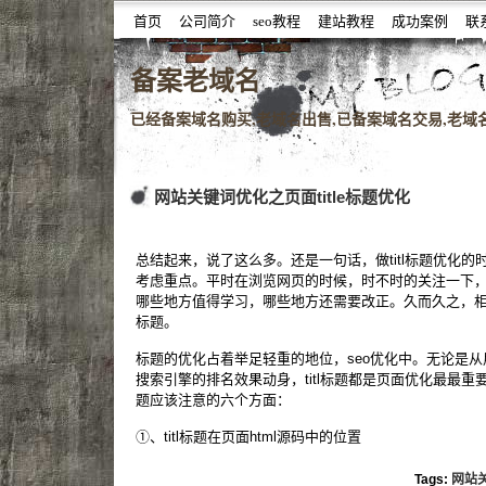
首页
公司简介
seo教程
建站教程
成功案例
联
噆噇已备案域名百度权重域名老域名购买,老域名交易,老域
备案老域名
已经备案域名购买,老域名出售,已备案域名交易,老域名查
网站关键词优化之页面title标题优化
总结起来，说了这么多。还是一句话，做titl标题优化
考虑重点。平时在浏览网页的时候，时不时的关注一下
哪些地方值得学习，哪些地方还需要改正。久而久之，相信
标题。
标题的优化占着举足轻重的地位，seo优化中。无论是
搜索引擎的排名效果动身，titl标题都是页面优化最最重要
题应该注意的六个方面：
①、titl标题在页面html源码中的位置
Tags:
网站