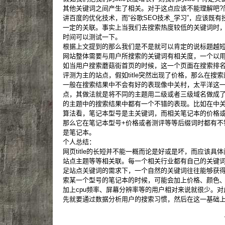
其他关键词之间产生了相关。对于这点应该不能理解吧?简
讲百度的优化技术，而“谷歌SEO技术_学习”，应该既有
一定的关联。事实上当我们去搜索热度较低的关键词时
时间可以测试一下。
根据上文提到的那么我们是不是就可以肯定的说标题越短
网站整体需要与用户所搜索的关键词有相关度，一个以
如当用户搜索蘑菇街首页的时候，这一个页面在搜索排
评测为主的站点，假如title突然出现了价格，那么在搜
一般在搜索结果中不会有好的表现像中关村，太平洋这
点，其做法就是将不同的主题用二级或者三级域名做成
的主题中的搜索结果中都有一个不错的表现。比如在中关村
算法看，笔记本型号是主关键词，而相关笔记本的价格
那么它在笔记本型号+价格或者测评等等后缀词时都有不
是笔记本。
个人总结：
网页title的长短并不能一概而论是好或是坏，而应该具
站点主题等等相关联。每一个相关行业都有自己的关键
足站点关键词的需求下，一个自然的关键词往往能够获
索某一个型号的笔记本的时候，可能会加上价格、颜色
加上cpu频率、屏幕分辨率等的用户相对来说就很少。对此
先就要通过数据分析用户的搜索习惯，然后在这一基础上制定