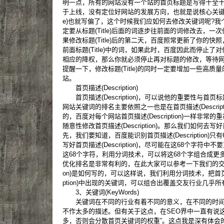
明一点，所有的网站没有一个站的首页标题是写得十全
于上线，没有定位好网站的发展方向，也就是说核心关键词上
e)也就写偏了，这个时候我们应如何去修改关键词呢?
定要从标题(Title)后面的词逐步往前面的词修改去，
果修改标题(Title)后的第二天，百度照常更新了你的
前面标题(Title)中的词，如果此时，百度因此而停止
相应的降权，那么你就必须停止再对标题的修改，等待
提醒一下，修改标题(Title)的同时一定要增加一些高
站。
首页描述(Description)
首页描述(Description)，可以说他的重要性与首页标题
网站关键词的排名主要依照之一也是在首页描述(Descrip
的，百度对每个网站首页描述(Description)一样非
随意性修改首页描述(Description)。那么我们如何去写好首页描
先，我们要知道，百度能识别首页描述(Description)
写好首页描述(Description)，尽可能在这68个字符
这68个字符，利用分词技术，可以将这68个字组合成更
优化排名是非常有利的，在此大家可以参考一下我们的交友类网
on)是如何写的，可以这样说，我们利用分词技术，把首页标题(T
ption)中出现的关键词，可以组合出覆盖交友行业几乎
3、关键词(KeyWords)
关键词在不同的行业有着不同的意义，在不同的时间
不作太多的描述。但有关于这点，在SEO界中一直有说
多，否则会分散首页关键词的权重”。这点我是深有体会