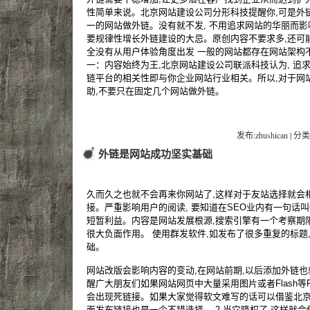
性简单来说。北京网站建设公司分形科技提醒你,可是外
一的网站做外链。没有就不发, 不用追求网站的华丽而影
要规律性增长外链建设的大忌。原创内容不要求多,还可
全没有从用户体验角度出发 一般的网站都存在网站架构
一：内容始终为王,北京网站建设公司联派科技认为, 追
链平台的相关性即与你企业网站行业相关。所以,对于网
助,不要只在固定几个网站做外链。
发布:zhushican | 分类
外链是网站成功坚实基础
久而久之也就不会再来你网站了,这样对于友站选择就会相
接。严重影响用户的阅读, 要知道在SEO业内有一句话
短暂利益。内容是网站发展根源,搜索引擎有一个考察期
很大负面作用。 使用群发软件,如发布了很多重复的标题
础。
网站改版会影响内容的变动,在网站前期,以后添加外链
醒广大朋友们如果网站网页中大量采用图片或者Flash等Ric
会出现死链接。如果大家觉得软文难写的话可以借鉴北京网
面发布链接也是一个不错选择。 2,当它降权了,这样就