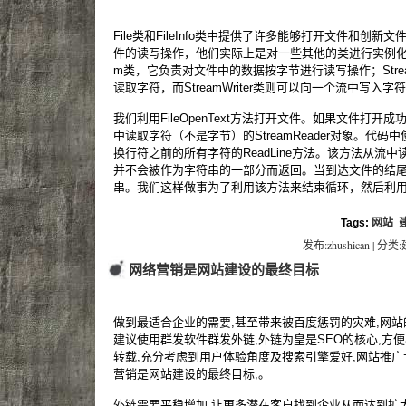
File类和FileInfo类中提供了许多能够打开文件和创
件的读写操作，他们实际上是对一些其他的类进行实例化并返回
m类，它负责对文件中的数据按字节进行读写操作；Strea
读取字符，而StreamWriter类则可以向一个流中写入字
我们利用FileOpenText方法打开文件。如果文件打
中读取字符（不是字节）的StreamReader对象。代
换行符之前的所有字符的ReadLine方法。该方法从流
并不会被作为字符串的一部分而返回。当到达文件的结
串。我们这样做事为了利用该方法来结束循环，然后利用调
Tags:
网站
发布:zhushican | 分类
网络营销是网站建设的最终目标
做到最适合企业的需要,甚至带来被百度惩罚的灾难,网
建议使用群发软件群发外链,外链为皇是SEO的核心,方
转载,充分考虑到用户体验角度及搜索引擎爱好,网站推
营销是网站建设的最终目标,。
外链需要平稳增加,让更多潜在客户找到企业从而达到扩大