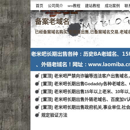
首页
公司简介
seo教程
建站教程
成功案例
联
噆噇已备案域名百度权重域名老域名购买,老域名交易,老域
备案老域名
已经备案域名购买,老域名出售,已备案域名交易,老域名查
[置顶] 老米吧严禁向诈骗等违法客户出售域
[置顶] 老米吧长期出售Godaddy各种老域名、
[置顶] 老米吧长期出售15年以上老米、10年
[置顶] 老米吧长期出售外链老域名、百度加V
[置顶] 老米吧长期出售政府机关,事业单位,社
规定验证方法