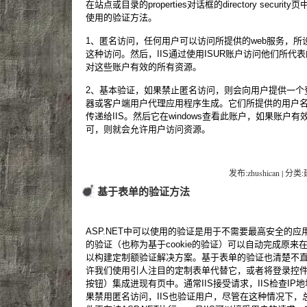
在站点或目录的properties对话框的directory secu
使用的验证方法。
1、匿名访问，任何用户可以访问所提供的web服务，所设
这种访问。然后，IIS通过使用ISUR账户访问他们所代
对这些账户有效的所有资源。
2、基本验证，如果禁止匿名访问，则会向用户提供一个
器或客户端用户代理应用程序生成。它们所提供的用户名称
传递给IIS。然后它在windows查看此账户，如果账户
可，则就会允许用户访问资源。
发布:zhushican | 分类
基于表单的验证方法
ASP.NET中可以使用的验证是用于不需要最高安全的
的验证（也称为基于cookie的验证）可以自动完成原来
以构建定制额验证解决方案。基于表单的验证也清楚不直观的wi
许我们使用引人注目的定制表单代替它，或者将登录控
按钮）集成进现有页中。通常IIS接受请求，IIS检查I
果禁用匿名访问，IIS也验证用户，尽管在这种情况下