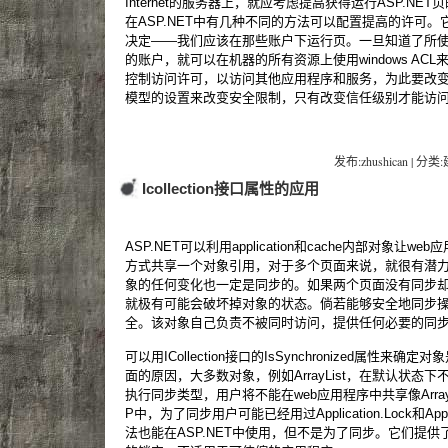
Internet的服务器上，就应考虑提高获得运行ASP.NE
在ASP.NET中有几种不同的方法可以配置提高的许可
决定——我们应该在那些账户下运行页。一旦知道了所
的账户，就可以在机器的所有资源上使用windows AC
控制访问许可，以访问其他应用程序和服务，为此要改
模型的设置来改变安全限制，只有改变信任级别才能访
发布:zhushican | 分类
Icollection接口属性的应用
ASP.NET可以利用application和cache内部对象
方式共享一个对象引用，对于多个页面来说，就很有潜
象的任何变化也一定是同步的。如果两个页面没有同步
就极有可能会破坏掉对象的状态。倘若能够安全地同步
全。该对象自己负责不被同时访问，提供任何必要的同
可以用ICollection接口的IsSynchronized属性
面的原因，大多数对象，例如ArrayList，在默认状态
执行同步类型，用户将不能在web应用程序中共享像Array
P中，为了同步用户可能已经用过Application.Lock和Appl
法也能在ASP.NET中使用，但不是为了同步。它们提