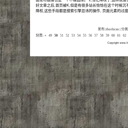
好文章之后,首页被K,但是有很多站长恰恰在这个时候
降权,这些手段都是搜索引擎忌讳的操作, 页面元素的过
发布:zhushican | 分类
分页:
«
49
50
51
52
53
54
55
56
57
58
59
60
61
62
Copyright www.hf