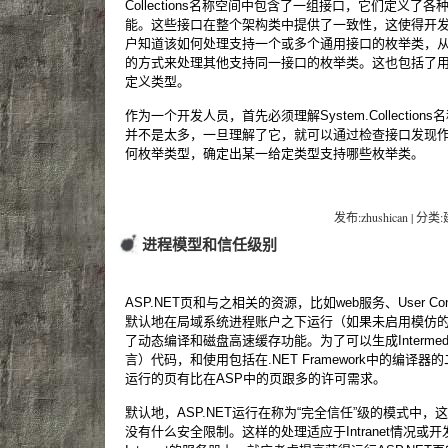
Collections名称空间中包含了一组接口，它们定义
能。这些接口在整个架构类中提供了一致性，这使得开
户知道该如何处理支持一个或多个通用接口的枚举类，
的方式来处理其他支持同一接口的枚举类。这也包括了
定义类型。
作为一个开发人员，首先必须理解System.Collecti
并不是太多，一旦理解了它，就可以通过检查接口发现
何枚举类型，确定出某一给定类型支持哪些枚举类。
发布:zhushican | 分类
进程模型和信任级别
ASP.NET页和与之相关的资源，比如web服务、User Cont
默认地在局域系统进程账户之下运行（如果未启用模仿的话
了动态编译和磁盘高速缓存功能。为了可以生成Intermediat
言）代码，和使用包括在.NET Framework中的编译
运行的页有比在ASP中的页跟多的许可需求。
默认地，ASP.NET运行在称为“完全信任”级的模式中
没有什么安全限制。这样的处理适应于Intranet情况