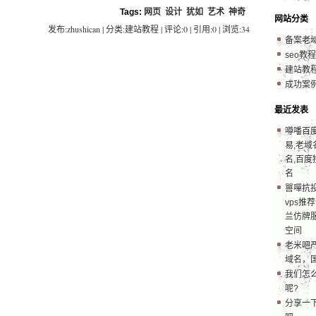
Tags:
网页
设计
犹如
艺术
神奇
网站分类
发布:zhushican | 分类:建站教程 | 评论:0 | 引用:0 | 浏览:
34
备案老
seo教程
建站教
成功案
最近发表
噂噃百
易,老域
名,百度
名
嘼嘽抗
vps推
兰仿牌服
空间
老米吧
域名，
我们怎
呢?
分享一