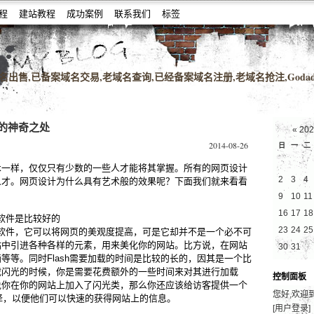
教程
建站教程
成功案例
联系我们
标签
名老域名购买,老域名交易,老域名出售,高pr域名,百度搜狗收录域名,外链反链
出售,已备案域名交易,老域名查询,已经备案域名注册,老域名抢注,Godad
的神奇之处
«
20
2014-08-26
日
一
二
术一样，仅仅只有少数的一些人才能将其掌握。所有的网页设计
2
3
4
人才。网页设计为什么具有艺术般的效果呢？下面我们就来看看
9
10
11
16
17
18
一软件是比较好的
23
24
25
杂的软件，它可以将网页的美观度提高，可是它却并不是一个必不可
站中引进各种各样的元素，用来美化你的网站。比方说，在网站
30
31
等等。同时Flash需要加载的时间是比较的长的，因其是一个比
载闪光的时候，你是需要花费额外的一些时间来对其进行加载
控制面板
说你在你的网站上加入了闪光类，那么你还应该给访客提供一个
您好,欢迎
们选择，以便他们可以快速的获得网站上的信息。
[用户登录]