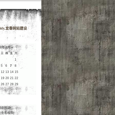
域名
dy,宜春网站建设
26年 8月
»
三
四
五
六
1
5
6
7
8
12
13
14
15
19
20
21
22
26
27
28
29
到访网站!
[查看权限]