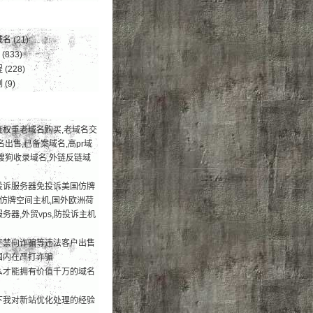
域名
(21)
(833)
程
(228)
例
(9)
度权重老域名购买,老域名交
名出售,已备案域名,高pr域
搜狗收录域名,外链反链域
投诉服务器免投诉美国仿牌
荐仿牌空间主机,国外欧洲荷
务器,外贸vps,防投诉主机
严禁向诈骗等违法客户出售
国内在严打诈骗
么才能拥有价值千万的域名
下我对新站优化处理的经验