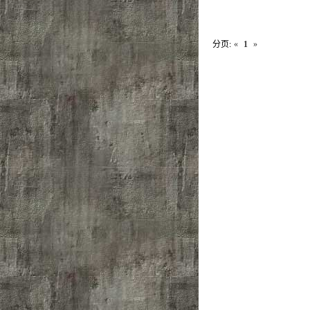
分页:
«
1
»