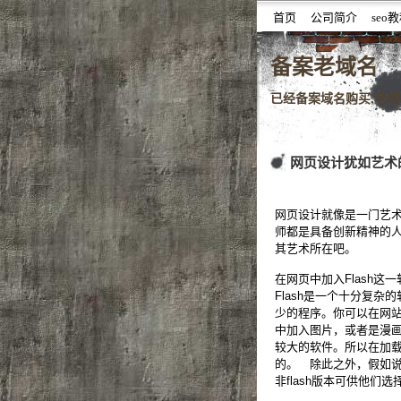
首页
公司简介
seo
噆噇已备案域名百度权重域
备案老域名
已经备案域名购买,老域名
网页设计犹如艺术
网页设计就像是一门艺
师都是具备创新精神的
其艺术所在吧。
在网页中加入Flash这
Flash是一个十分复
少的程序。你可以在网
中加入图片，或者是漫画
较大的软件。所以在加
的。 除此之外，假如
非flash版本可供他