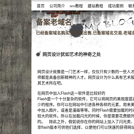
首页
公司简介
seo教程
建站教程
成功案例
联
噆噇已备案域名百度权重域名老域名购买,老域名交易,老域
备案老域名
已经备案域名购买,老域名出售,已备案域名交易,老域名查
网页设计犹如艺术的神奇之处
网页设计就像是一门艺术一样，仅仅只有少数的一些人
师都是具备创新精神的人才。网页设计为什么具有艺术
其艺术所在吧。
在网页中加入Flash这一软件是比较好的
Flash是一个十分复杂的软件，它可以将网页的美观度
少的程序。你可以在网站中引进各种各样的元素，用来
中加入图片，或者是漫画等等。同时Flash需要加载的
较大的软件。所以在加载闪光的时候，你是需要花费额
的。 除此之外，假如说你在你的网站上加入了闪光类
非flash版本可供他们选择，以便他们可以快速的获得网