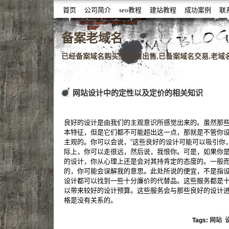
首页
公司简介
seo教程
建站教程
成功案例
联
噆噇已备案域名百度权重域名老域名购买,老域名交易,老域
备案老域名
已经备案域名购买,老域名出售,已备案域名交易,老域名查
网站设计中的定性以及定价的相关知识
良好的设计是由我们的主观意识所感觉出来的。虽然那
本特征，但是它们都不可能超出这一点，那就是不管你
主观的。你可以会说，“这些良好的设计可能可以吸引你
际上，你可以走很远，然后说，我恨你。可是，如果你
的设计，你从心理上还是会对其持肯定的态度的。一般
的，你可能会误解我的意思。此处所说的便宜，不是指
设计都可以找到一些十分廉价的代替品。这些服务都是
以带来较好的设计预算。这些服务会与那些良好的设计
格是没有关系的。
Tags:
网站