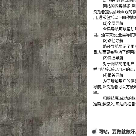
2、指引迷途,清晰
网站的内容越多,浏览
浏览者提供清晰直观的指
用,通常包括以下四种情况
(1)全局导航
全局导航可以帮助用户
目。通常来说,全局导航
(2)路径导航
路径导航显示了用户浏
目,从而更完整地了解网
(3)快捷导航
对于网站的老用户而言
栏目链接,减少用户的点
(4)相关导航
为了增加用户的停留时
导航,让浏览者可以方便
率。
归根结底,成功的栏目
准确,越深入,网站的栏
网站，要做就做好