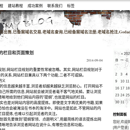
教程
建站教程
成功案例
联系我们
标签
名老域名购买,老域名交易,老域名出售,高pr域名,百度搜狗收录域名,外链反链
出售,已备案域名交易,老域名查询,已经备案域名注册,老域名抢注,Godad
的栏目和页面策划
«
20
2014-09-04
日
一
二
划,网站栏目规划的重要性常被忽略。其实,网站栏目规划对于
2
3
4
的关系,网站栏目兼具以下两个功能,二者不可或缺。
明义
9
10
11
信息越来越丰富,浏览者却越来越缺乏浏览耐心。打开网站不
16
17
18
到自己所需的信息,网站就会被浏览者毫不客气地关掉。要让浏览
23
24
25
清晰地给到他们网站内容的“提纲”,也就是网站的栏目。
30
31
也是对网站内容的高度提炼。即使是文字再优美的书籍,如果
恐怕也会被淹没在书本的海洋中。网站也是如此,不管网站的内
栏目提炼,也难以引起浏览者的关注。
控制面板
首先要做到“提纲挈领、点题明义”,用最简练的语言提炼出网
您好,欢迎
清晰地告诉浏览者网站在说什么,有哪些信息和功能。
[用户登录]