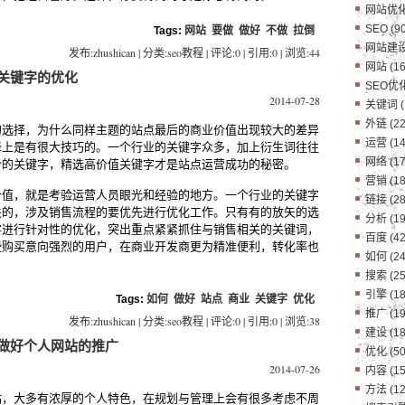
网站优
SEO
(90
Tags:
网站
要做
做好
不做
拉倒
网站建
发布:zhushican | 分类:seo教程 | 评论:0 | 引用:0 | 浏览:
44
网站
(16
关键字的优化
SEO优
2014-07-28
关键词
(
外链
(22
的选择，为什么同样主题的站点最后的商业价值出现较大的差异
运营
(14
择上是有很大技巧的。一个行业的关键字众多，加上衍生词往往
网络
(17
个的关键字，精选高价值关键字才是站点运营成功的秘密。
营销
(18
价值，就是考验运营人员眼光和经验的地方。一个行业的关键字
链接
(28
关的，涉及销售流程的要优先进行优化工作。只有有的放矢的选
分析
(19
字进行针对性的优化，突出重点紧紧抓住与销售相关的关键词，
百度
(42
些购买意向强烈的用户，在商业开发商更为精准便利，转化率也
如何
(24
搜索
(25
引擎
(18
Tags:
如何
做好
站点
商业
关键字
优化
推广
(19
发布:zhushican | 分类:seo教程 | 评论:0 | 引用:0 | 浏览:
38
建设
(18
做好个人网站的推广
优化
(50
2014-07-26
内容
(15
方法
(12
站，大多有浓厚的个人特色，在规划与管理上会有很多考虑不周