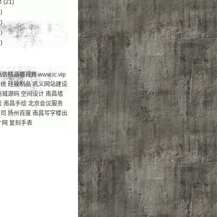
擎
(21)
)
)
)
)
高仿精品哪裡買
www.ic.vip
系统
硅胶制品
巩义网站建设
商城源码
空间设计
南昌墙
绘
南昌手绘
北京会议服务
公司
扬州百度
南昌写字楼出
才网
复刻手表