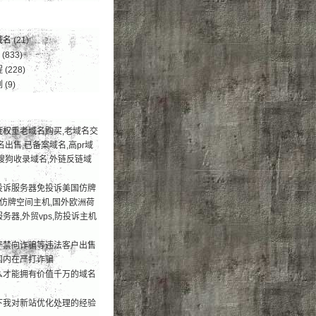
域名
(21)
(833)
程
(228)
例
(9)
度权重老域名购买,老域名交
名出售,已备案域名,高pr域
搜狗收录域名,外链反链域
投诉服务器免投诉美国仿牌
荐仿牌空间主机,国外欧洲荷
务器,外贸vps,防投诉主机
严禁向诈骗等违法客户出售
国内在严打诈骗
么才能拥有价值千万的域名
下我对新站优化处理的经验