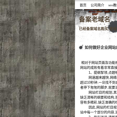
首页
公司简介
seo
噆噇已备案域名百度权重域
备案老域名
已经备案域名购买,老域名
如何做好企业网站
相对于网站页面及功能规
网站的成败有着非常直接
1、提纲挈领,点题
网速越来越快,网络的
超过10秒钟,一旦找不
者停下匆匆的脚步,就要
网站栏目的规划,其实
缺乏清晰的纲要和结构,
容有多精彩,缺乏准确的
因此,网站的栏目规划
站中每一个部分的内容,