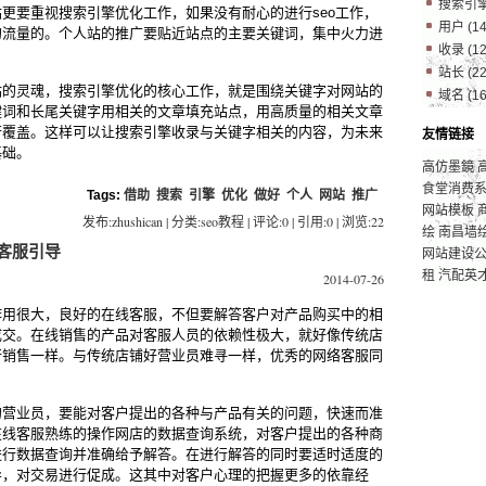
搜索引
更要重视搜索引擎优化工作，如果没有耐心的进行seo工作，
用户
(14
的流量的。个人站的推广要贴近站点的主要关键词，集中火力进
收录
(12
站长
(22
站的灵魂，搜索引擎优化的核心工作，就是围绕关键字对网站的
域名
(16
键词和长尾关键字用相关的文章填充站点，用高质量的相关文章
行覆盖。这样可以让搜索引擎收录与关键字相关的内容，为未来
友情链接
基础。
高仿墨鏡
食堂消费
Tags:
借助
搜索
引擎
优化
做好
个人
网站
推广
网站模板
发布:zhushican | 分类:seo教程 | 评论:0 | 引用:0 | 浏览:
22
绘
南昌墙
客服引导
网站建设
租
汽配英
2014-07-26
作用很大，良好的在线客服，不但要解答客户对产品购买中的相
成交。在线销售的产品对客服人员的依赖性极大，就好像传统店
行销售一样。与传统店铺好营业员难寻一样，优秀的网络客服同
的营业员，要能对客户提出的各种与产品有关的问题，快速而准
在线客服熟练的操作网店的数据查询系统，对客户提出的各种商
进行数据查询并准确给予解答。在进行解答的同时要适时适度的
导，对交易进行促成。这其中对客户心理的把握更多的依靠经