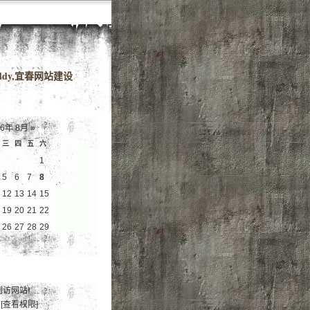
域名
dy,宜春网站建设
26年 8月
»
三
四
五
六
1
5
6
7
8
12
13
14
15
19
20
21
22
26
27
28
29
到访网站!
[查看权限]