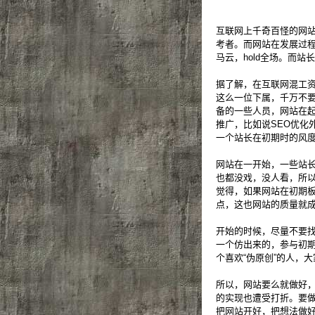
互联网上千奇百怪的网
考者。而网站在发展过
马云，hold全场。而站
据了解，在互联网混工
这么一位下属，千万不
备的一些人员，网站在
推广，比如说SEO优化
一个站长在初期时的风
网站在一开始，一些站
也都没戏，没人看，所
觉得，如果网站在初期
点，这也网站的质量就
开始的时候，尽量不要
一个仿出来的，参与初
个喜欢“伪原创”的人，
所以，网站要么就做好
的实现也遭受打折。要
把网站开好，把想法做