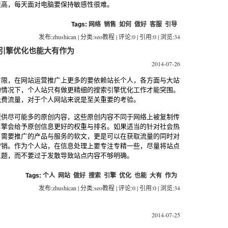
很高，每天面对电脑要保持敏感性很难。
Tags:
网络
销售
如何
做好
客服
引导
发布:zhushican | 分类:seo教程 | 评论:0 | 引用:0 | 浏览:
34
引擎优化也能大有作为
2014-07-26
有限，在网站运营推广上更多的要依赖站长个人，各方面与大站
的情况下，个人站只有做更精细的搜索引擎优化工作才能突围。
免费流量，对于个人网站来说是至关重要的考验。
提供尽可能多的原创内容，这些原创内容不同于网络上被复制传
引擎会给予原创信息更好的权重与排名。如果适当的针对社会热
了需要推广的产品与服务的软文，更是可以在获取流量的同时对
营销。作为个人站，在信息处理上要专注专精一些，尽量将站点
主题，而不要过于发散导致站点内容不够明确。
Tags:
个人
网站
做好
搜索
引擎
优化
也能
大有
作为
发布:zhushican | 分类:seo教程 | 评论:0 | 引用:0 | 浏览:
34
2014-07-25