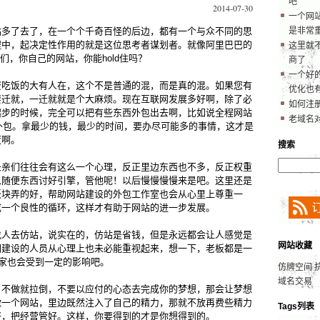
吧
2014-07-30
一个网
站多了去了，在一个个千奇百怪的后边，都有一个与众不同的思
是非常
程中，起决定性作用的就是这位思考者谋划者。就像阿里巴巴的
这里就
长们，你自己的网站，你能hold住吗？
商了
一个好的
资吃饭的大有人在，这个不是普通的混，而是真的混。如果您有
优化也
要迁就，一迁就就是个大麻烦。现在互联网发展多好啊，除了必
如何注
起步的时候，完全可以把有些东西外包出去啊，比如说全程网站
老域名
外包。拿最少的钱，最少的时间，要办尽可能多的事情，这才是
度啊。
搜索
长亲们往往会有这么一个心理，反正里边东西也不多，反正权重
以随便东西讨好引擎，管他呢！以后慢慢慢慢来是吧。这里还是
板块弄的好，帮助网站建设的外包工作室也会从心里上尊重一
成一个良性的循环，这样才有助于网站的进一步发展。
找人去仿站，说实在的，仿站是省钱，但是永远都会让人感觉是
网站收藏
期建设的人员从心理上也未必能重视起来，想一下，老板都是一
大家也会受到一定的影响吧。
仿牌空间
域名交易
，不做就拉倒，不要以应付的心态去完成你的梦想，那会让梦想
做一个网站，里边既然注入了自己的精力，那就不放再费些精力
Tags列表
好，把经营管好。这样，你要得到的才是你想得到的。