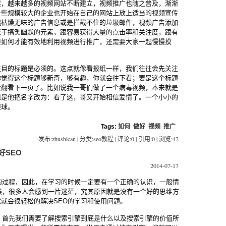
展，越来越多的视频网站不断建立，视频推广也随之普及，渐渐
一些规模较大的企业也开始在自己的网站上放上适当的视频宣传
起枯燥无味的广告信息或是拦截不住的垃圾邮件，视频广告添加
至于搞笑幽默的元素，跟容易获得大量的点击率和关注度，跟有
但如何才能有效地利用视频进行推广，还需要大家一起慢慢摸
注目的标题是必须的。这点就像看报纸一样，我们往往会先关注
你觉得这个标题够新奇，够有趣，你就会往下看；要是这个标题
会翻看下一页了。比如说我一哥们做了一个病毒视频，本来就是
但是他把名字改为：看了这，哥又开始相信爱情了。一个小小的
眼球。
Tags:
如何
做好
视频
推广
发布:zhushican | 分类:seo教程 | 评论:0 | 引用:0 | 浏览:
42
好SEO
2014-07-17
的过程，因此，在学习的时候一定要有一个正确的认识，一般情
候，很多人会感到一片迷茫，究其原因就是没有一个好的思维方
就会很轻松的解决SEO的学习和使用问题。
，首先我们需要了解搜索引擎到底是什么以及搜索引擎的价值所