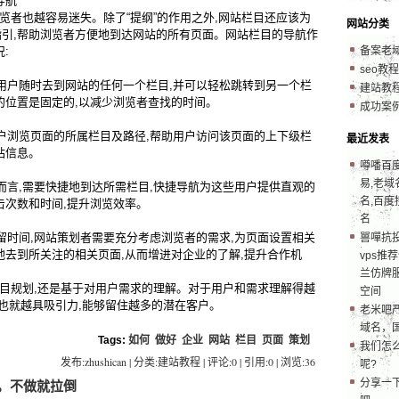
导航
者也越容易迷失。除了“提纲”的作用之外,网站栏目还应该为
网站分类
引,帮助浏览者方便地到达网站的所有页面。网站栏目的导航作
:
备案老
seo教程
随时去到网站的任何一个栏目,并可以轻松跳转到另一个栏
建站教
的位置是固定的,以减少浏览者查找的时间。
成功案
览页面的所属栏目及路径,帮助用户访问该页面的上下级栏
最近发表
站信息。
噂噃百
易,老域
,需要快捷地到达所需栏目,快捷导航为这些用户提供直观的
名,百度
击次数和时间,提升浏览效率。
名
间,网站策划者需要充分考虑浏览者的需求,为页面设置相关
嘼嘽抗
地去到所关注的相关页面,从而增进对企业的了解,提升合作机
vps推
兰仿牌服
规划,还是基于对用户需求的理解。对于用户和需求理解得越
空间
目也就越具吸引力,能够留住越多的潜在客户。
老米吧
域名，
Tags:
如何
做好
企业
网站
栏目
页面
策划
我们怎
发布:zhushican | 分类:建站教程 | 评论:0 | 引用:0 | 浏览:
36
呢?
分享一
，不做就拉倒